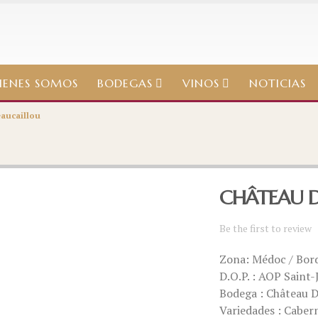
IENES SOMOS
BODEGAS
VINOS
NOTICIAS
aucaillou
CHÂTEAU 
Be the first to review
Zona: Médoc / Bord
D.O.P. : AOP Saint-
Bodega : Château 
Variedades : Caber