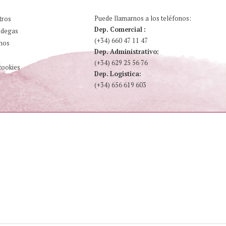
Puede llamarnos a los teléfonos:
tros
Dep. Comercial :
odegas
(+34) 660 47 11 47
nos
Dep. Administrativo:
(+34) 629 25 56 76
cookies
Dep. Logistica:
(+34) 656 619 603