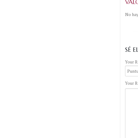
VAL
No hay
SÉ 
Your R
Your R