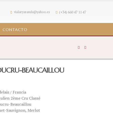
(+34) 660 47 11 47
vialaryaranda@yahoo.es
CONTACTO
DUCRU-BEAUCAILLOU
elais / Francia
Julien 2ème Cru Classé
Ducru-Beaucaillou
net-Sauvignon, Merlot