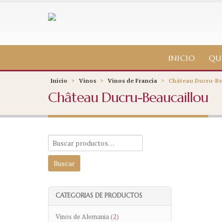
INICIO
QU
Inicio
>
Vinos
>
Vinos de Francia
>
Château Ducru-Be
Château Ducru-Beaucaillou
CATEGORIAS DE PRODUCTOS
Vinos de Alemania
(2)